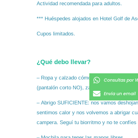
Actividad recomendada para adultos.
*** Huéspedes alojados en Hotel Golf de Asc
Cupos limitados.
¿Qué debo llevar?
– Ropa y calzado cómodos, pantalón largo pr
Consultas por 
(pantalón corto NO), zapatillas o botas de t
Envía un email
– Abrigo SUFICIENTE: nos vamos deshojand
sentimos calor y nos volvemos a abrigar c
campera. Seguí tu biorritmo y no te confíes 
– Mochila para tener las manos libres