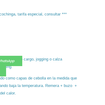
ochinga, tarifa especial, consultar ***
eferible tipo cargo, jogging o calza
WhatsApp
rekking.
o como capas de cebolla en la medida que
uando baja la temperatura. Remera + buzo +
del calor.