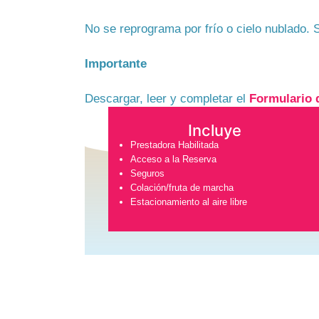
No se reprograma por frío o cielo nublado. 
Importante
Descargar, leer y completar el
Formulario 
Incluye
Prestadora Habilitada
Acceso a la Reserva
Seguros
Colación/fruta de marcha
Estacionamiento al aire libre