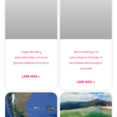
Viajes híbridos y
Team building en la
posmodernidad: cómo los
naturaleza en Córdoba: 5
jóvenes redefinen el turismo
actividades efectivas para
empresas
LEER MÁS »
LEER MÁS »